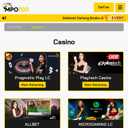
Daftar
Selamat Datang Bosku di Situs Judi Onl
MPO700
Casino
Casino
Pragmatic Play LC
Playtech Casino
Main Sekarang
Main Sekarang
ALLBET
MICROGAMING LC