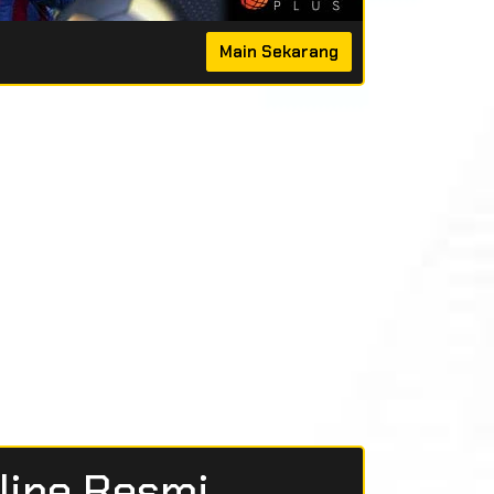
Main Sekarang
line Resmi