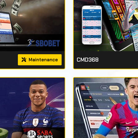
CMD368
Maintenance