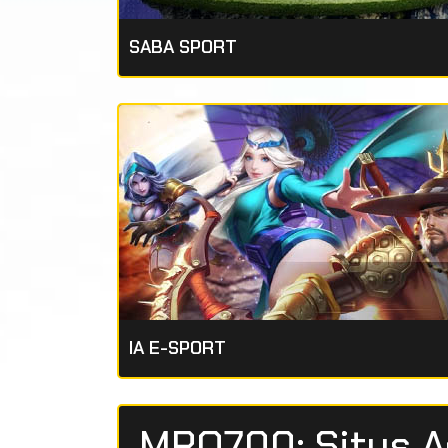
SABA SPORT
IA E-SPORT
MPO700: Situs A