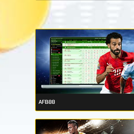
AFB88