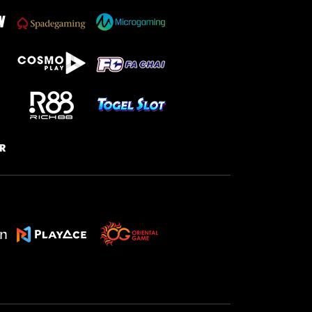
n hanya karena hampir semua bettor kita
an lagi. Bisa dibilang SBOBET adalah salah
ang taruhan olahraga, bukan hanya sepak
nya di SBOBET. Dengan tersedianya pasaran
t rapi enak dipandang dan mudah dipahami
elah kita bahas, ada banyak keuntungan yang
an sendiri dilarang di Indonesia, jadi Anda
inggi, Anda tidak membayar banyak alasan