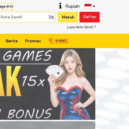
Rupiah
 Indonesia MPO700. Nikmati beragam permainan terbaik serta welcome bonus 
Daftar
Masuk
Lupa Kata Sandi ?
Berita
Promosi